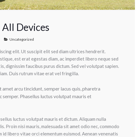
 All Devices
Uncategorized
ing elit. Ut suscipit elit sed diam ultrices hendrerit.
stique, est erat egestas diam, ac imperdiet libero neque sed
ttis, dignissim faucibus purus dictum. Sed vel volutpat sapien.
am. Duis rutrum vitae erat vel fringilla.
it amet arcu tincidunt, semper lacus quis, pharetra
 semper. Phasellus luctus volutpat mauris et
ellus luctus volutpat mauris et dictum. Aliquam nulla
elis. Proin nisi mauris, malesuada sit amet odio nec, commodo
am id libero vitae orci elementum euismod. Aenean venenatis