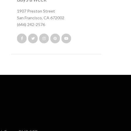
1907 Preston Street
San Francisco, CA 672002
(646) 242-2576